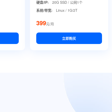
硬盘/IP:
20G SSD / 公网1个
系统/带宽:
Linux / 1G/2T
399
元/月
立即购买