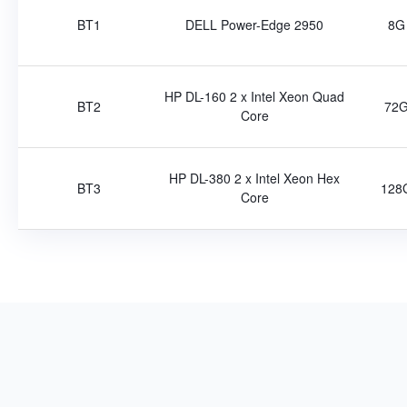
BT1
DELL Power-Edge 2950
8G
HP DL-160 2 x Intel Xeon Quad
BT2
72
Core
HP DL-380 2 x Intel Xeon Hex
BT3
128
Core