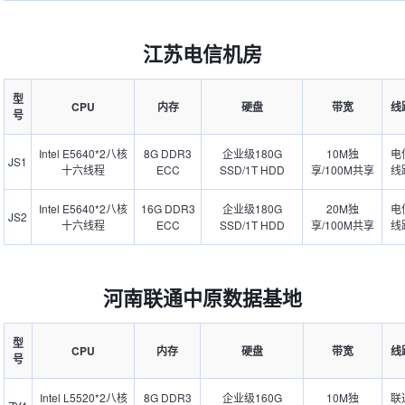
江苏电信机房
型
CPU
内存
硬盘
带宽
线
号
Intel E5640*2八核
8G DDR3
企业级180G
10M独
电
JS1
十六线程
ECC
SSD/1T HDD
享/100M共享
线
Intel E5640*2八核
16G DDR3
企业级180G
20M独
电
JS2
十六线程
ECC
SSD/1T HDD
享/100M共享
线
河南联通中原数据基地
型
CPU
内存
硬盘
带宽
线
号
Intel L5520*2八核
8G DDR3
企业级160G
10M独
联