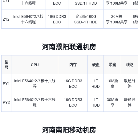
ZY1
十六线程
ECC
SSD/1T HDD
享/100M共享
线
Intel E5640*2八核
16G DDR3
企业级160G
20M独
联
ZY2
十六线程
ECC
SSD+1T HDD
享/100M共享
线
河南濮阳联通机房
型
CPU
内存
硬盘
带宽
线路
号
Intel E5640*2八核十六线
16G DDR3
1T
10M独
联通线
PY1
程
ECC
HDD
享
路
Intel E5640*2八核十六线
16G DDR3
1T
30M独
联通线
PY2
程
ECC
HDD
享
路
河南南阳移动机房