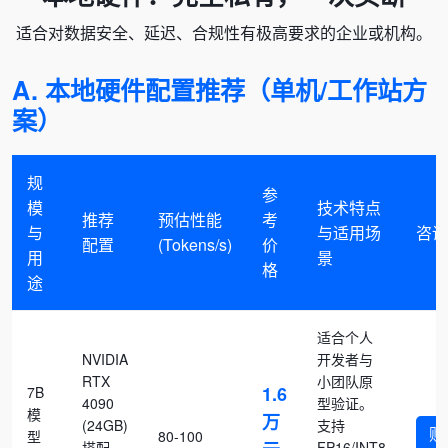
适合对数据安全、延迟、合规性有极高要求的企业或机构。
A. 本地硬件配置推荐（单机/工作站方
案）
规
参
模
技术特点
推荐
预估性能
考
与
与适用场
咨询
配置
(Tokens/s)
价
用
景
格
途
适合个人
NVIDIA
开发者与
RTX
小团队原
1.6
7B
4090
型验证。
模
万
(24GB)
支持
购
型
80-100
搭配
FP16/INT8