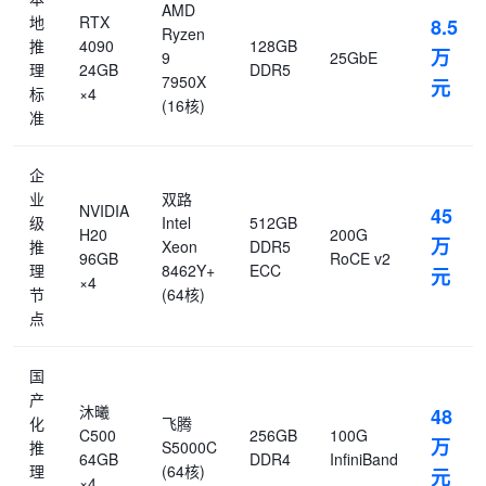
AMD
地
RTX
8.5
Ryzen
推
4090
128GB
万
9
25GbE
理
24GB
DDR5
7950X
元
标
×4
(16核)
准
企
业
双路
NVIDIA
45
级
Intel
512GB
H20
200G
万
推
Xeon
DDR5
96GB
RoCE v2
理
8462Y+
ECC
元
×4
节
(64核)
点
国
产
沐曦
48
化
飞腾
C500
256GB
100G
万
推
S5000C
64GB
DDR4
InfiniBand
理
(64核)
元
×4