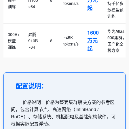
万元
模型
H100
8
tokens/s
持千亿参
训练
×64
起
数模型预
训练
华为Atlas
1600
300B+
昇腾
~45K
900集群，
万元
模型
910B
8
tokens/s
国产化全
训练
×64
起
栈方案
配置说明：
价格说明：价格为整套集群解决方案的参考区
间，包含计算节点、高速网络（InfiniBand /
RoCE）、存储系统、机柜配电及基础架构软件，可
根据实际配置浮动。