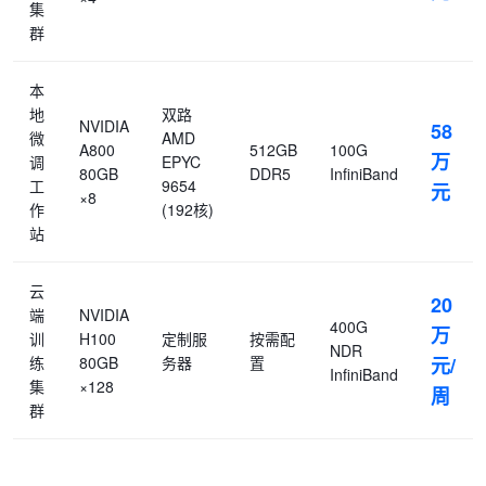
集
群
本
地
双路
NVIDIA
58
微
AMD
A800
512GB
100G
万
调
EPYC
80GB
DDR5
InfiniBand
工
9654
元
×8
作
(192核)
站
云
20
端
NVIDIA
400G
万
训
H100
定制服
按需配
NDR
练
80GB
务器
置
元/
InfiniBand
集
×128
周
群