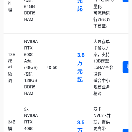
元
推
64GB
量化
起
理
DDR5
可流畅运
RAM
行7B及以
下模型。
NVIDIA
大显存单
RTX
卡解决方
3.8
13B
6000
案，支持
模
Ada
13B模型
万
购
型
(48GB)
40-50
LoRA/全参
元
微
搭配
微调
起
调
128GB
适合中小
DDR5
规模业务
RAM
精调
2x
双卡
NVIDIA
NVLink并
3.5
34B
RTX
联，提供
模
4090
更高带
万