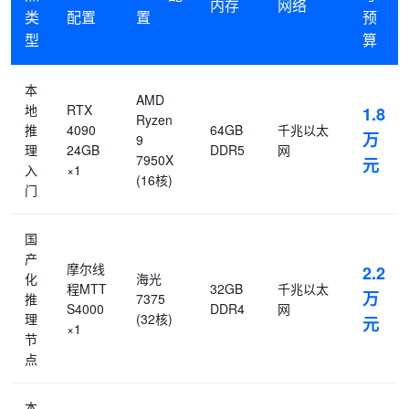
内存
网络
类
配置
置
预
型
算
本
AMD
地
RTX
1.8
Ryzen
推
4090
64GB
千兆以太
万
9
理
24GB
DDR5
网
7950X
元
入
×1
(16核)
门
国
产
摩尔线
2.2
化
海光
程MTT
32GB
千兆以太
万
推
7375
S4000
DDR4
网
理
(32核)
元
×1
节
点
本