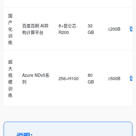
国
产
百度百舸·AI异
8×昆仑芯
32
议
化
≤200B
构计算平台
R200
GB
训
练
超
大
规
Azure NDv5系
80
议
256×H100
≥500B
模
列
GB
训
练