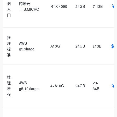
调
腾讯云
￥
RTX 4090
24GB
7-13B
入
TI.S.MICRO
门
推
理
AWS
$1
A10G
24GB
≤13B
标
g5.xlarge
准
推
理
AWS
20-
￥
4×A10G
24GB
增
g5.12xlarge
34B
强