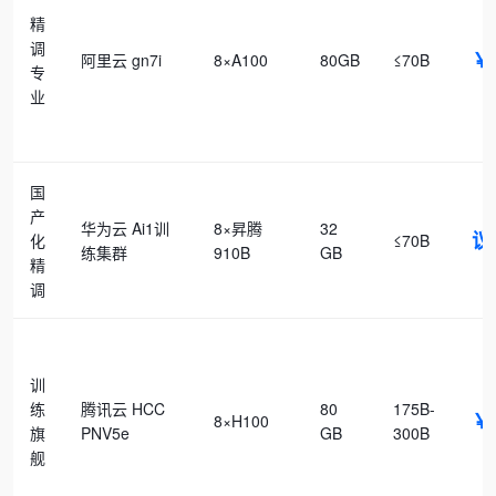
精
调
￥
阿里云 gn7i
8×A100
80GB
≤70B
专
业
国
产
华为云 Ai1训
8×昇腾
32
议
化
≤70B
练集群
910B
GB
精
调
训
练
腾讯云 HCC
80
175B-
￥
8×H100
旗
PNV5e
GB
300B
舰