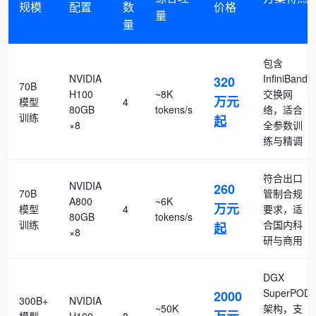
规模
配置
数
价格
量
量
包含
NVIDIA
InfiniBand
320
70B
H100
~8K
交换网
万元
模型
4
80GB
tokens/s
络，适合
训练
起
×8
全参数训
练与精调
符合出口
NVIDIA
260
70B
管制合规
A800
~6K
万元
模型
4
要求，适
80GB
tokens/s
训练
合国内科
起
×8
研与商用
DGX
SuperPOD
2000
300B+
NVIDIA
~50K
架构，支