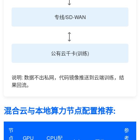
⟷
专线/SD-WAN
⟷
公有云千卡(训练)
说明: 数据不出私网，代码镜像推送到云端训练，结
果回流。
混合云与本地算力节点配置推荐:
节
参
点
GPU
CPU配
考