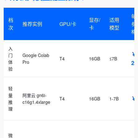
每
档
显存/
适用
推荐实例
GPU/卡
参
次
卡
模型
格
入
￥1
门
Google Colab
T4
16GB
≤7B
体
Pro
20
验
轻
量
阿里云 gn6i-
￥
T4
16GB
1-7B
推
c16g1.4xlarge
理
微