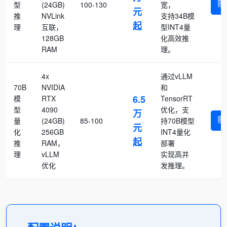
购
型
(24GB)
100-130
宽，
元
推
NVLink
支持34B模
起
理
互联，
型INT4量
128GB
化高效推
RAM
理。
4x
通过vLLM
70B
NVIDIA
和
6.5
模
RTX
TensorRT
型
4090
优化，支
万
购
量
(24GB)
85-100
持70B模型
元
化
256GB
INT4量化
起
推
RAM，
部署
理
vLLM
实现高并
优化
发推理。