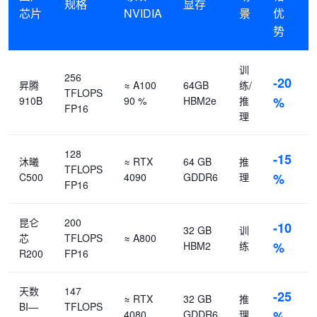
规格
显存
芯片
NVIDIA
景
优
势
训
256
-20
昇腾
≈ A100
64GB
练/
TFLOPS
910B
90 %
HBM2e
推
%
FP16
理
128
-15
沐曦
≈ RTX
64 GB
推
TFLOPS
C500
4090
GDDR6
理
%
FP16
昆仑
200
-10
32 GB
训
芯
TFLOPS
≈ A800
HBM2
练
%
R200
FP16
天数
147
-25
≈ RTX
32 GB
推
BI—
TFLOPS
4080
GDDR6
理
%