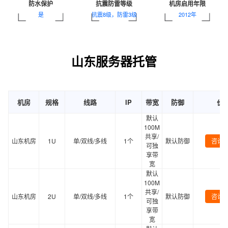
防水保护
抗震防雷等级
机房启用年限
是
抗震8级，防雷3级
2012年
山东服务器托管
机房
规格
线路
IP
带宽
防御
价
默认
100M
共享/
山东机房
1U
单/双线/多线
1个
默认防御
咨询
可独
享带
宽
默认
100M
共享/
山东机房
2U
单/双线/多线
1个
默认防御
咨询
可独
享带
宽