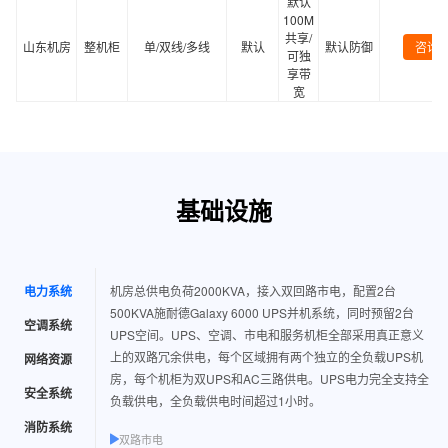
默认
100M
共享/
山东机房
整机柜
单/双线/多线
默认
默认防御
咨询
可独
享带
宽
基础设施
电力系统
机房总供电负荷2000KVA，接入双回路市电，配置2台
500KVA施耐德Galaxy 6000 UPS并机系统，同时预留2台
空调系统
UPS空间。UPS、空调、市电和服务机柜全部采用真正意义
上的双路冗余供电，每个区域拥有两个独立的全负载UPS机
网络资源
房，每个机柜为双UPS和AC三路供电。UPS电力完全支持全
安全系统
负载供电，全负载供电时间超过1小时。
消防系统
双路市电