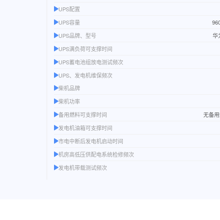
UPS配置
UPS容量
96
UPS品牌、型号
华为
UPS满负荷可支撑时间
UPS蓄电池组放电测试频次
UPS、发电机维保频次
柴机品牌
柴机功率
备用燃料可支撑时间
无备用
发电机油箱可支撑时间
市电中断后发电机启动时间
机房高低压供配电系统检修频次
发电机带载测试频次