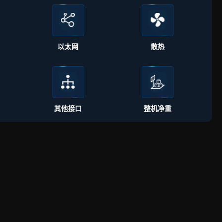
以太网
散热
其他接口
整机净重