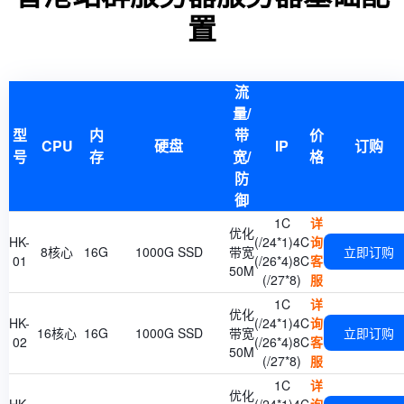
置
流
量/
型
内
带
价
CPU
硬盘
IP
订购
号
存
宽/
格
防
御
1C
详
优化
HK-
(/24*1)4C
询
8核心
16G
1000G SSD
带宽
立即订购
01
(/26*4)8C
客
50M
(/27*8)
服
1C
详
优化
HK-
(/24*1)4C
询
16核心
16G
1000G SSD
带宽
立即订购
02
(/26*4)8C
客
50M
(/27*8)
服
1C
详
优化