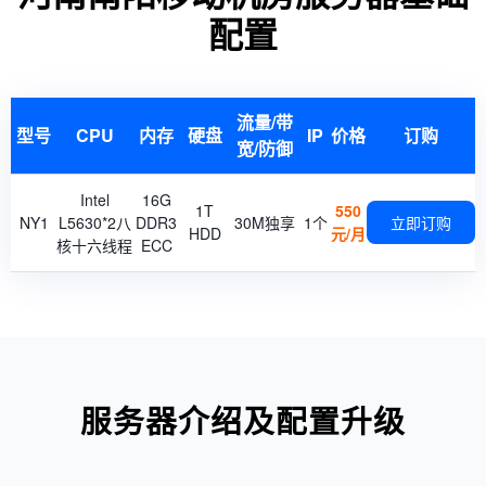
配置
流量/带
型号
CPU
内存
硬盘
IP
价格
订购
宽/防御
Intel
16G
1T
550
NY1
L5630*2八
DDR3
30M独享
1个
立即订购
HDD
元/月
核十六线程
ECC
服务器介绍及配置升级