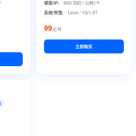
个
硬盘/IP:
30G SSD / 公网1个
系统/带宽:
Linux / 1G/1.5T
99
元/月
立即购买
箱