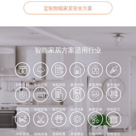
定制智能家居安全方案
智能家居方案适用行业
控制主机
智能照明
智能安防
家居布线
家庭网络
家居娱乐
环境控制
智能家电
楼宇自控
自动抄表
健康监测
智能厨卫
停车管理
植物灌溉
宠物照看
系统整合
智能社区
智能酒店