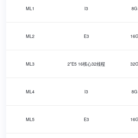
ML1
I3
8G
ML2
E3
16
ML3
2*E5 16核心32线程
32
ML4
I3
8G
ML5
E3
16