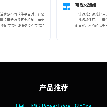
可视化运维
灵活满足不同软件平台对于存储
一键运维：运维简易
务情况灵活选择冗余机制，存储
一键虚机还原、一键
供不同存储性能服务文件存储和
向导式、极简的运维方
产品推荐
Dell EMC PowerEdge R750xs