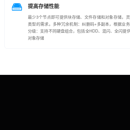
提高存储性能
最少3个节点即可提供块存储、文件存储和对象存储，
类型的需求。多种冗余机制：纠删码+多副本，根据业
分级：支持不同硬盘组合，包括全HDD、混闪、全闪提
对象存储