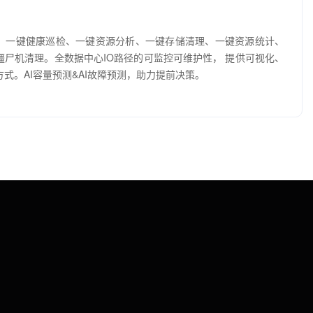
。一键健康巡检、一键资源分析、一键存储清理、一键资源统计、
僵尸机清理。全数据中心IO路径的可监控可维护性， 提供可视化、
式。AI容量预测&AI故障预测，助力提前决策。