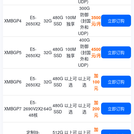
UDP）
300G
防御
E5-
480G
100M
3500
XMBGP4
32G
（封国
立即订购
2650X2
SSD
独享
元/月
外和
UDP）
400G
防御
E5-
480G
100M
4500
XMBGP5
32G
（封国
立即订购
2650X2
SSD
独享
元/月
外和
UDP）
加
E5-
480G
以上可
以上可
XMBGP6
32G
100
立即订购
2650X2
SSD
选
选
元
E5-
加
480G
以上可
以上可
XMBGP7
2690V2X2
64G
200
立即订购
SSD
选
选
48核
元
加
定制I9-
512G
以上可
以上可