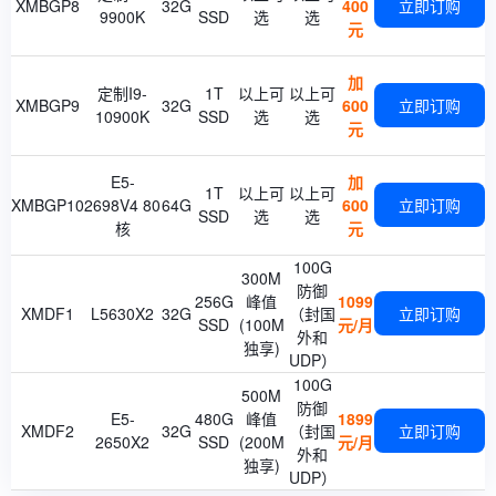
XMBGP8
32G
400
立即订购
9900K
SSD
选
选
元
加
定制I9-
1T
以上可
以上可
XMBGP9
32G
600
立即订购
10900K
SSD
选
选
元
E5-
加
1T
以上可
以上可
XMBGP10
2698V4 80
64G
600
立即订购
SSD
选
选
核
元
100G
300M
防御
256G
峰值
1099
XMDF1
L5630X2
32G
（封国
立即订购
SSD
(100M
元/月
外和
独享)
UDP）
100G
500M
防御
E5-
480G
峰值
1899
XMDF2
32G
（封国
立即订购
2650X2
SSD
(200M
元/月
外和
独享)
UDP）