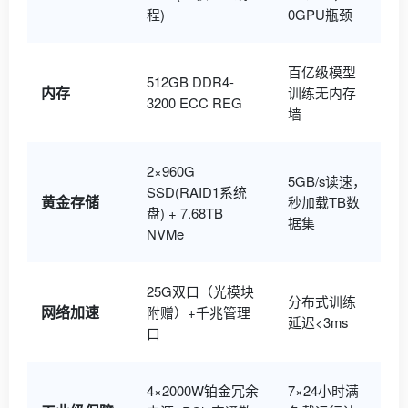
程)
0GPU瓶颈
百亿级模型
512GB DDR4-
内存
训练无内存
3200 ECC REG
墙
2×960G
5GB/s读速，
SSD(RAID1系统
黄金存储
秒加载TB数
盘) + 7.68TB
据集
NVMe
25G双口（光模块
分布式训练
网络加速
附赠）+千兆管理
延迟<3ms
口
4×2000W铂金冗余
7×24小时满