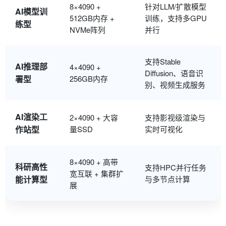
8×4090 +
针对LLM/扩散模型
AI模型训
512GB内存 +
训练，支持多GPU
练型
NVMe阵列
并行
支持Stable
AI推理部
4×4090 +
Diffusion、语音识
署型
256GB内存
别、视频生成服务
AI渲染工
2×4090 + 大容
支持影视级渲染与
作站型
量SSD
实时可视化
8×4090 + 高带
科研高性
支持HPC并行任务
宽互联 + 集群扩
能计算型
与多节点计算
展