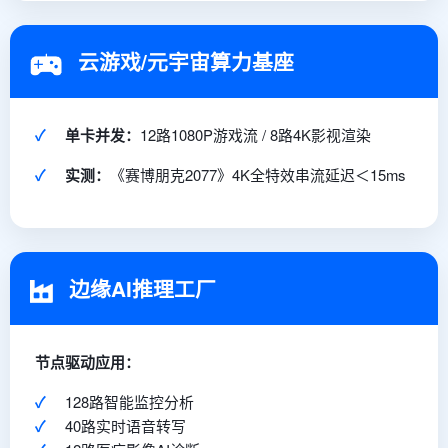
云游戏/元宇宙算力基座
✓
单卡并发：
12路1080P游戏流 / 8路4K影视渲染
✓
实测：
《赛博朋克2077》4K全特效串流延迟＜15ms
边缘AI推理工厂
节点驱动应用：
✓
128路智能监控分析
✓
40路实时语音转写