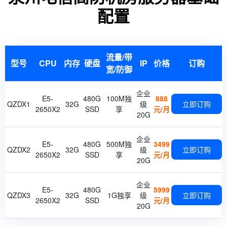
配置
流量/带
型号
CPU
内存
硬盘
IP
价格
订购
宽/防御
企业
E5-
480G
100M独
888
QZDX1
32G
级
立即订购
2650X2
SSD
享
元/月
20G
企业
E5-
480G
500M独
3499
QZDX2
32G
级
立即订购
2650X2
SSD
享
元/月
20G
企业
E5-
480G
5999
QZDX3
32G
1G独享
级
立即订购
2650X2
SSD
元/月
20G