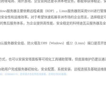
是跨境电商、海外游戏、企业官网还是非洲本地业务，都能够获得稳定、
ows服务器主要依赖远程桌面（RDP），Linux服务器则采用SSH进行
的安全性和运维效率。对于希望快速拓展非洲市场的企业而言，选择稳定
善的售后服务体系，为企业提供高性能、安全稳定的科特迪瓦云服务器及
服务器安全组、防火墙及3389（Windows）或22（Linux）端口
管理方式，也可以安装宝塔面板等可视化工具辅助管理，但底层维护仍建议通过
可协助用户完成服务器初始化、安全配置、系统安装、远程连接及基础运维
QQ：
228866015
；咨询请点击右侧在线客服，咨询在线QQ客服。