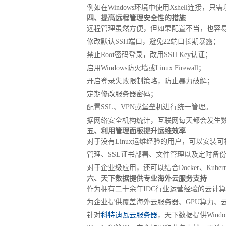
例如在Windows环境中使用Xshell连接，只
四、提高远程管理安全性的措施
远程管理虽然方便，但如果配置不当，也容
修改默认SSH端口，避免22端口长期暴露；
禁止Root密码登录，改用SSH Key认证；
启用Windows防火墙或Linux Firewall；
开启登录失败限制策略，防止暴力破解；
定期修改服务器密码；
配置SSL、VPN或堡垒机进行统一管理。
据网络安全机构统计，互联网每天都会发生数
五、利用管理面板提升运维效率
对于没有Linux运维经验的用户，可以安装可视
管理、SSL证书部署、文件管理以及定时备
对于企业级应用，还可以结合Docker、Kub
六、天下数据提供专业海外云服务支持
作为拥有二十余年IDC行业运营经验的云计算
为企业提供覆盖海外云服务器、GPU算力、
针对
科特迪瓦云服务器
，天下数据提供Wind