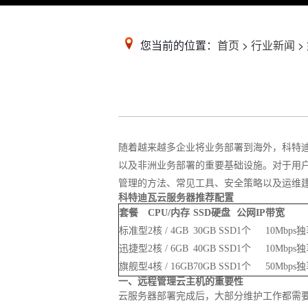
您当前的位置：
首页
>
行业新闻
>
随着越来越多企业将业务部署到海外，科特
以及非洲业务部署的重要基础设施。对于用
管理的方法、常见工具、安全策略以及运维
科特迪瓦云服务器推荐配置
套餐
CPU/内存
SSD硬盘
公网IP
带宽
标准型
2核 / 4GB
30GB SSD
1个
10Mbps
迅捷型
2核 / 6GB
40GB SSD
1个
10Mbps
旗舰型
4核 / 16GB
70GB SSD
1个
50Mbps
一、远程管理云主机的重要性
云服务器部署完成后，大部分维护工作都需