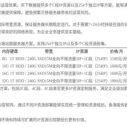
运营效果。天下数据提供多个C段IP资源以及254个独立IP等方案，能
发展提供保障，避免频繁迁移服务器带来的运营风险。
际带宽资源，保证服务器长期稳定运行。对于需要7×24小时持续在线的
获得良好的网络表现，为企业业务提供坚实基础。
港站群服务器方案，支持254个独立IP以及多个C段资源部署。
内存
硬盘
带宽
IP资源
价格/月
8G
1T HDD / 240G SSD
15M全向不限流量
5IP+1C段（254IP）
1500元/月
16G
1T HDD / 240G SSD
15M全向不限流量
5IP+1C段（254IP）
1600元/月
）
16G
1T HDD / 240G SSD
15M全向不限流量
5IP+1C段（254IP）
1600元/月
32G
1T HDD / 240G SSD
15M全向不限流量
5IP+1C段（254IP）
1800元/月
方案，包括2C段、4C段、8C段甚至更多IP资源定制服务，满足企业级站
站组成内容矩阵，通过不同IP资源部署能够实现统一管理和资源规划。香港服
环境和持续可扩展的IP资源比短期低价更有价值。