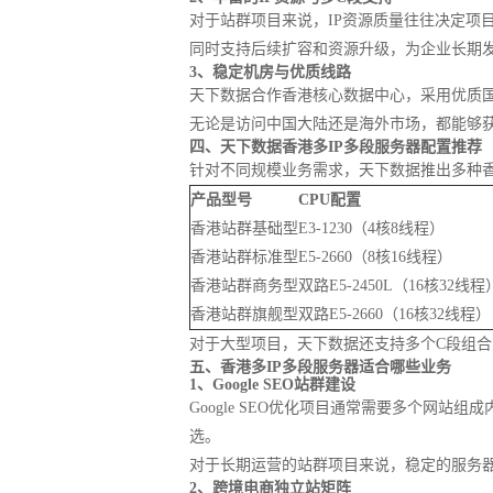
对于站群项目来说，IP资源质量往往决定项目
同时支持后续扩容和资源升级，为企业长期
3、稳定机房与优质线路
天下数据合作香港核心数据中心，采用优质国
无论是访问中国大陆还是海外市场，都能够
四、天下数据香港多IP多段服务器配置推荐
针对不同规模业务需求，天下数据推出多种香
产品型号
CPU配置
香港站群基础型
E3-1230（4核8线程）
香港站群标准型
E5-2660（8核16线程）
香港站群商务型
双路E5-2450L（16核32线程
香港站群旗舰型
双路E5-2660（16核32线程）
对于大型项目，天下数据还支持多个C段组合
五、香港多IP多段服务器适合哪些业务
1、Google SEO站群建设
Google SEO优化项目通常需要多个网
选。
对于长期运营的站群项目来说，稳定的服务器
2、跨境电商独立站矩阵