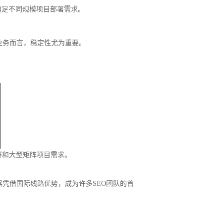
够满足不同规模项目部署需求。
业务而言，稳定性尤为重要。
群和大型矩阵项目需求。
务器凭借国际线路优势，成为许多SEO团队的首