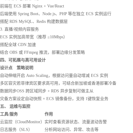
前端在 ECS 部署 Nginx + Vue/React
后端使用 Spring Boot、Node.js、PHP 等在独立 ECS 实例运行
搭配 RDS MySQL、Redis 构建数据层
3. 直播/视频内容服务
ECS 实例加高带宽（推荐 ≥10Mbps）
搭配全球 CDN 加速
结合 OBS 或 FFmpeg 推流，部署边缘分发策略
四、可拓展与高可用设计
设计点
策略说明
自动伸缩
开启 Auto Scaling，根据访问量自动增减 ECS 实例
多区容灾
若菲律宾区要求高可用，可结合新加坡或香港部署冷备
数据同步
OSS 跨区域同步 + RDS 异步复制可做主从
灾备方案
设定自动快照 + ECS 镜像备份，支持 1键恢复业务
五、 运维与监控
工具/服务
作用
云监控（CloudMonitor）
实时查看资源状态、流量波动告警
日志服务（SLS）
分析网站访问、异常、攻击等