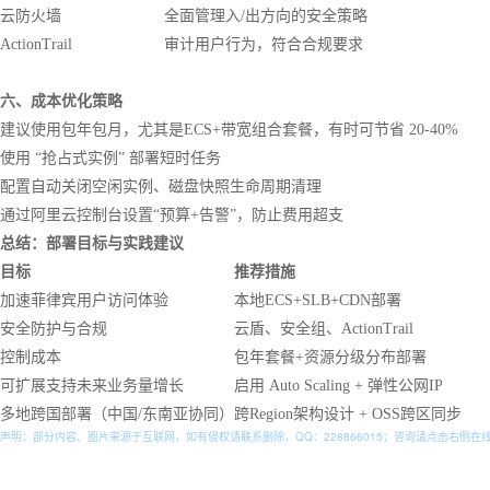
云防火墙
全面管理入/出方向的安全策略
ActionTrail
审计用户行为，符合合规要求
六、成本优化策略
建议使用包年包月，尤其是ECS+带宽组合套餐，有时可节省 20-40%
使用 “抢占式实例” 部署短时任务
配置自动关闭空闲实例、磁盘快照生命周期清理
通过阿里云控制台设置“预算+告警”，防止费用超支
总结：部署目标与实践建议
目标
推荐措施
加速菲律宾用户访问体验
本地ECS+SLB+CDN部署
安全防护与合规
云盾、安全组、ActionTrail
控制成本
包年套餐+资源分级分布部署
可扩展支持未来业务量增长
启用 Auto Scaling + 弹性公网IP
多地跨国部署（中国/东南亚协同）
跨Region架构设计 + OSS跨区同步
声明：部分内容、图片来源于互联网，如有侵权请联系删除，QQ：
228866015
；咨询请点击右侧在