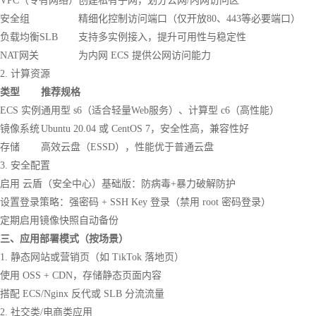
VPC（专有网络）
创建私有子网，划分公网/内网访问区
安全组
精细化控制访问端口（仅开放80、443等必要端口）
负载均衡SLB
支持多实例接入，提升可用性与稳定性
NAT网关
为内网 ECS 提供公网访问能力
2. 计算资源
类型
推荐规格
ECS 实例
通用型 s6（适合轻量Web服务）、计算型 c6（高性能）
镜像系统
Ubuntu 20.04 或 CentOS 7，安全性高，兼容性好
存储
高效云盘（ESSD），性能优于普通云盘
3. 安全配置
启用 云盾（安全中心）基础版：防病毒+暴力破解防护
设置登录策略：强密码 + SSH Key 登录（禁用 root 密码登录）
定期启用镜像快照自动备份
三、应用部署模式（按场景）
1. 静态网站或营销页（如 TikTok 落地页）
使用 OSS + CDN，存储静态页面内容
搭配 ECS/Nginx 反代或 SLB 分流流量
2. 社交类/电商类应用