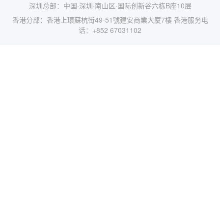
深圳总部：中国·深圳·南山区·国际创新谷六栋B座10层
香港分部：香港上環蘇杭街49-51號建安商業大廈7樓 香港服务电
话：+852 67031102