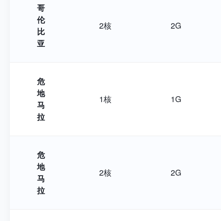
哥
伦
2核
2G
比
亚
危
地
1核
1G
马
拉
危
地
2核
2G
马
拉