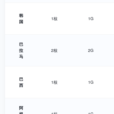
韩
1核
1G
国
巴
拉
2核
2G
马
巴
1核
1G
西
阿
根
1核
1G