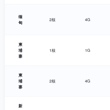
缅
2核
4G
甸
柬
埔
1核
1G
寨
柬
埔
2核
4G
寨
新