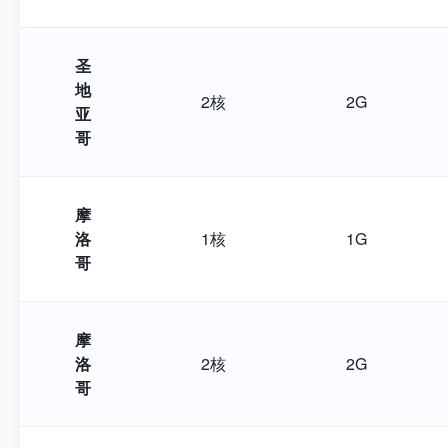
圣
地
2核
2G
亚
哥
摩
洛
1核
1G
哥
摩
洛
2核
2G
哥