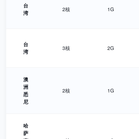
台
2核
1G
湾
台
3核
2G
湾
澳
洲
2核
1G
悉
尼
哈
萨