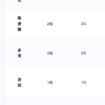
喀
麦
2核
2G
隆
多
2核
2G
哥
老
1核
1G
挝