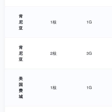
肯
尼
1核
1G
亚
肯
尼
2核
3G
亚
美
国
1核
1G
费
城