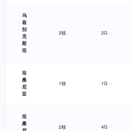
乌
兹
别
2核
2G
克
斯
坦
坦
桑
1核
1G
尼
亚
坦
桑
2核
4G
尼