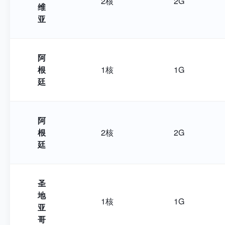
2核
2G
维
亚
阿
根
1核
1G
廷
阿
根
2核
2G
廷
圣
地
1核
1G
亚
哥