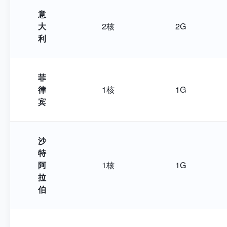
意
大
2核
2G
利
菲
律
1核
1G
宾
沙
特
阿
1核
1G
拉
伯