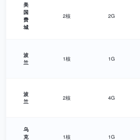
美
国
2核
2G
费
城
波
1核
1G
兰
波
2核
4G
兰
乌
克
1核
1G