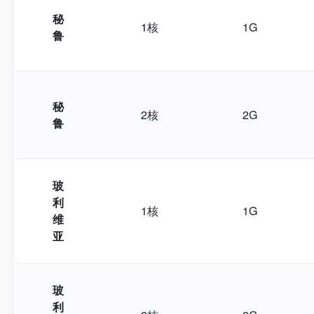
秘
1核
1G
鲁
秘
2核
2G
鲁
玻
利
1核
1G
维
亚
玻
利