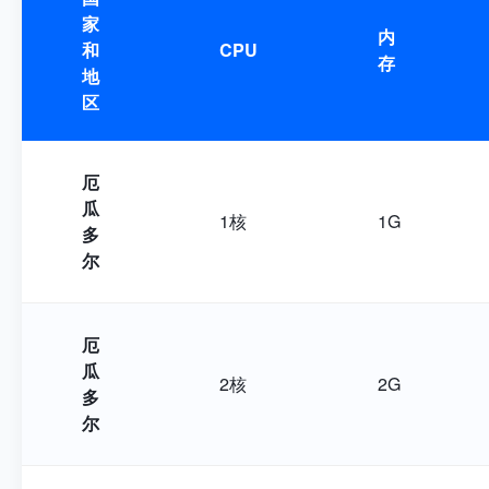
家
内
和
CPU
存
地
区
厄
瓜
1核
1G
多
尔
厄
瓜
2核
2G
多
尔