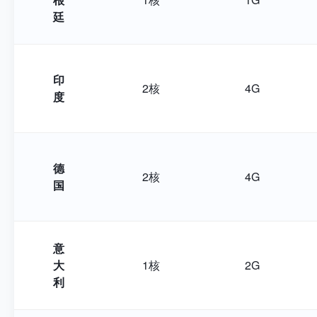
廷
印
2核
4G
度
德
2核
4G
国
意
大
1核
2G
利