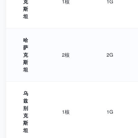
克
1核
1G
斯
坦
哈
萨
克
2核
2G
斯
坦
乌
兹
别
1核
1G
克
斯
坦