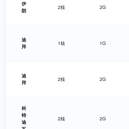
伊
2核
2G
朗
迪
1核
1G
拜
迪
2核
2G
拜
科
特
2核
2G
迪
瓦