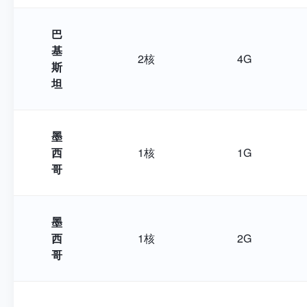
巴
基
2核
4G
斯
坦
墨
西
1核
1G
哥
墨
西
1核
2G
哥