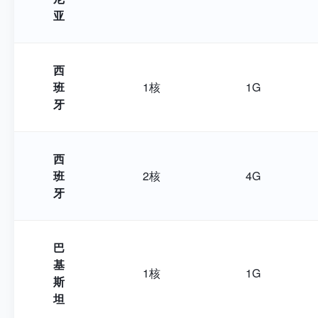
亚
西
班
1核
1G
牙
西
班
2核
4G
牙
巴
基
1核
1G
斯
坦