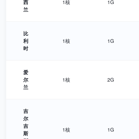
西
1核
1G
兰
比
利
1核
1G
时
爱
尔
1核
2G
兰
吉
尔
吉
1核
1G
斯