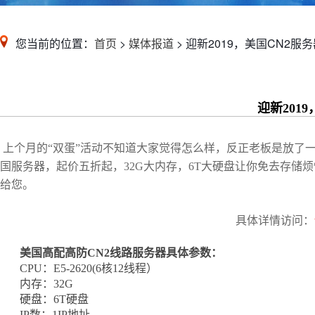
您当前的位置：
首页
>
媒体报道
> 迎新2019，美国CN2服
迎新201
上个月的“双蛋”活动不知道大家觉得怎么样，反正老板是放了
国服务器，起价五折起，32G大内存，6T大硬盘让你免去存储烦恼
给您。
具体详情访问：
美国高配高防CN2线路服务器具体参数：
CPU：E5-2620(6核12线程）
内存：32G
硬盘：6T硬盘
IP数：1IP地址